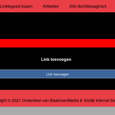
Linktegoed kopen
Artikelen
Alle dochterpagina's
Link toevoegen
Link toevoegen
ight © 2021 Onderdeel van
BaakmanMedia
&
Vrolijk Internet S