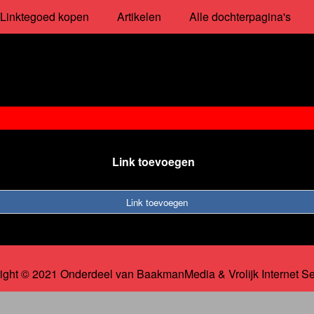
Linktegoed kopen
Artikelen
Alle dochterpagina's
Link toevoegen
Link toevoegen
ight © 2021 Onderdeel van
BaakmanMedia
&
Vrolijk Internet S